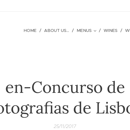
HOME
ABOUT US...
MENUS
WINES
WH
en-Concurso de
otografias de Lisb
25/11/2017