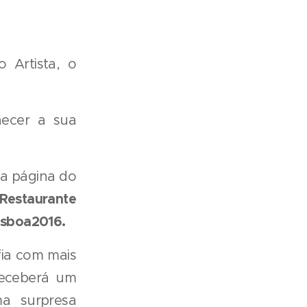
 Artista, o
hecer a sua
sa página do
Restaurante
isboa2016.
ia com mais
receberá um
a surpresa