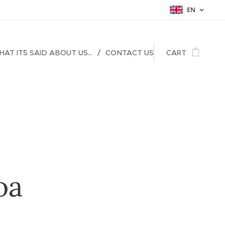
EN
AT IT´S SAID ABOUT US...
CONTACT US
CART
oa