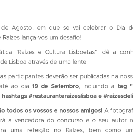
de Agosto, em que se vai celebrar o Dia do
 Raízes lança-vos um desafio!
tica "Raízes e Cultura Lisboetas", dê a con
 de Lisboa através de uma lente.
ias participantes deverão ser publicadas na nos
19 de Setembro
tag "
até ao dia
, incluindo a
hashtags #restauranteraizeslisboa e #raizesdel
s
rão todos os vossos e nossos amigos!
A fotograf
erá a vencedora do concurso e o seu autor 
a uma refeição no Raízes, bem como um