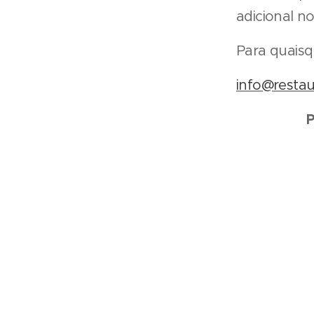
adicional no
Para quaisq
info@restau
P