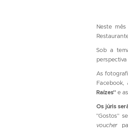
Neste mês 
Restaurante
Sob a temá
perspectiva
As fotograf
Facebook, 
Raízes"
e a
Os júris se
"Gostos" s
voucher
par