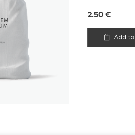
2.50
€
Add to