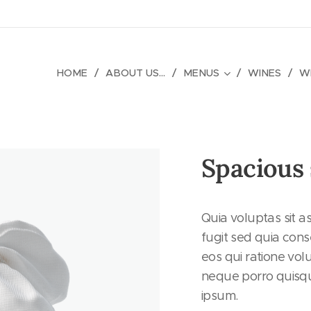
HOME
ABOUT US...
MENUS
WINES
WH
Spacious 
Quia voluptas sit a
fugit sed quia con
eos qui ratione vo
neque porro quisq
ipsum.