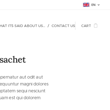
EN
AT IT´S SAID ABOUT US...
CONTACT US
CART
sachet
spernatur aut odit aut
sequuntur magni dolores
luptatem sequi nesciunt
uam est qui dolorem