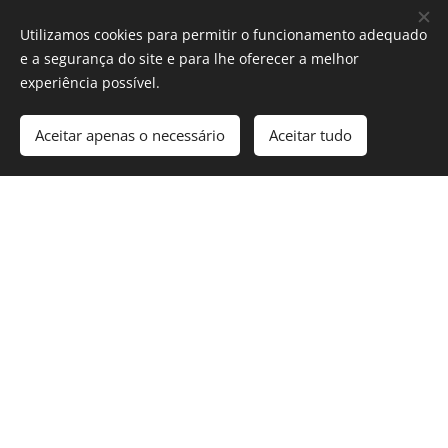
Utilizamos cookies para permitir o funcionamento adequado
Lisboa & Tejo
e a segurança do site e para lhe oferecer a melhor
experiência possível.
Barca do Inferno Reserva, Branco
4.5€ / 15€
Aceitar apenas o necessário
Aceitar tudo
2019
Arinto
Barca do Inferno Reserva, Tinto
4.5€ / 15€
2018
Cabernet Sauvignon & Sousão
Quinta de Pancas, Tinto 2018
4€ / 14€
Touriga Nacional, Cabernet
Sauvignon & Merlot