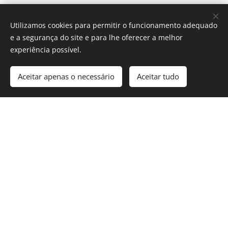
Arte Antiga
. Esperamos por si!
Utilizamos cookies para permitir o funcionamento adequado
e a segurança do site e para lhe oferecer a melhor
experiência possível.
Aceitar apenas o necessário
Aceitar tudo
Restaurante Raízes 2016 | Todos os direitos reservados
Cookies