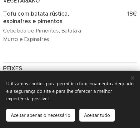
VEGETARIANO
Tofu com batata rústica,
18€
espinafres e pimentos
Cebolada de Pimentos, Batata a
Murro e Espinafres
PEIXES
O nosso Mil-Folhas de
19€
Utilizamos cookies para permitir o funcionamento adequado
Bacalhau
e a segurança do site e para lhe oferecer a melhor
Massa Folhada e Cebolada de
experiência possível.
Bacalhau
Aceitar apenas o necessário
Aceitar tudo
Polvo assado no forno com
23€
batata rústica e cebolada de
pimentos